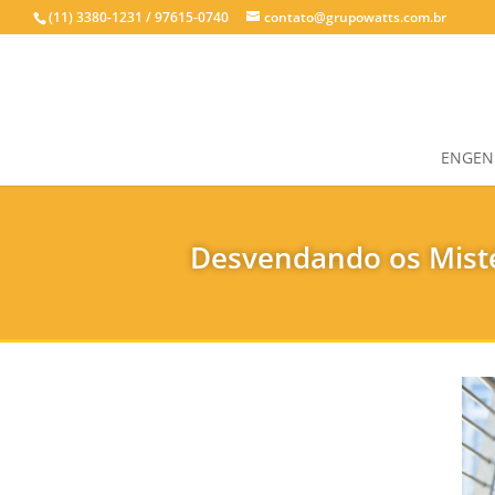
(11) 3380-1231 / 97615-0740
contato@grupowatts.com.br
ENGENH
Desvendando os Misté