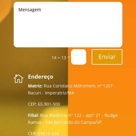
Enviar
=
14 + 13
Endereço

Matriz:
Rua Coriolano Milhomem, nº 1207 -
Bacuri - Imperatriz/MA
CEP: 65.901-500
Filial:
Rua Madeira, n° 122 – apt° 21 - Rudge
Ramos - São Bernardo do Campo/SP.
CEP: 09615-030